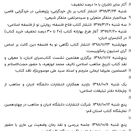
آثار سایر ناشران با ۱۰ درصد تخفیف؛
شنبه ۱۳۹۹/۳/۲۴: انتشار کتاب بر بال خردگرایی؛ پژوهشی در خردگرایی قاصی
عبدالجبار متفکر متعزلی و سیدمرتضی متفکر شیعی؛
سه شنبه ۱۳۹۹/۳/۲۰: انتشار کتاب فلاح فلسفه؛ روایتی نو از فلسفه اسلامی؛
شنبه ۱۳۹۹/۲/۲۰: آغاز طرح بهارانه کتاب (۲۰ تا ۳۰ درصد تخفیف خرید کتاب)
در کتابسرای ادیان؛
جهارشنبه ۱۳۹۸/۱۱/۲۳: انتشار کتاب نگاهی نو به فلسفه دین کانت بر اساس
آرای استیون پامکوییست؛
پنج‌شنبه ۱۳۹۸/۱۱/۱۷: برگزاری هفتمین نشست کتاب‌سرای ادیان، با معرفی و
نقد کتاب تاریخ مذاهب اسلامی تالیف محمد ابوزهره، با حضور حجت‌الاسلام و
المسلمین علیرضا ایمانی مترجم و استاد سید علی موسوی‌نژاد ناقد کتاب؛
یک شنبه ۱۳۹۸/۱۰/۶: بازدید همکاران انتشارات دانشگاه ادیان و مذاهب از
چاپخانه دفتر تبلیغات اسلامی؛
پنج شنبه ۱۳۹۸/۱۰/۱۲: شرکت انتشارات دانشگاه ادیان و مذاهب در چهاردهمین
نمایشگاه کتاب استان قم؛
پنج شنبه ۱۳۹۸/۱۰/۵: جلسه بررسی و نقد رمان وضعیت بی عاری با حضور